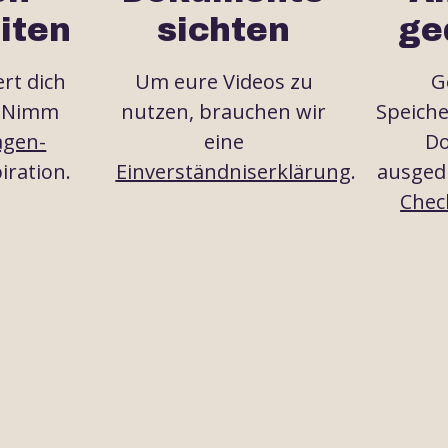
iten
sichten
ge
ert dich
Um eure Videos zu
G
? Nimm
nutzen, brauchen wir
Speiche
agen-
eine
D
iration.
Einverständniserklärung
.
ausgedr
Check