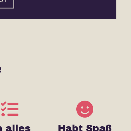
e
 alles
Habt Spaß