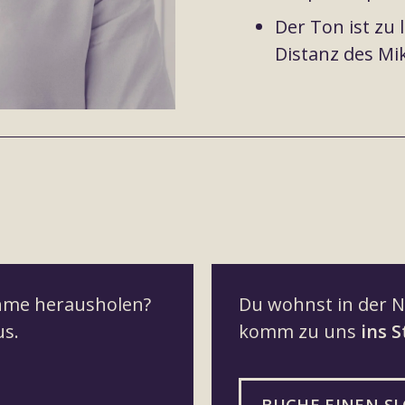
Der Ton ist zu l
Distanz des Mi
ahme herausholen?
Du wohnst in der N
us.
komm zu uns
ins S
BUCHE EINEN S