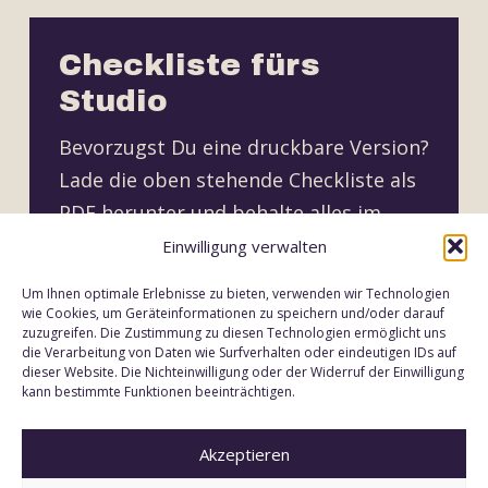
Checkliste fürs
Studio
Bevorzugst Du eine druckbare Version?
Lade die oben stehende Checkliste als
PDF herunter und behalte
alles im
Blick.
Einwilligung verwalten
Um Ihnen optimale Erlebnisse zu bieten, verwenden wir Technologien
wie Cookies, um Geräteinformationen zu speichern und/oder darauf
DOWNLOAD PDF
zuzugreifen. Die Zustimmung zu diesen Technologien ermöglicht uns
die Verarbeitung von Daten wie Surfverhalten oder eindeutigen IDs auf
dieser Website. Die Nichteinwilligung oder der Widerruf der Einwilligung
kann bestimmte Funktionen beeinträchtigen.
Noch Fragen?
Akzeptieren