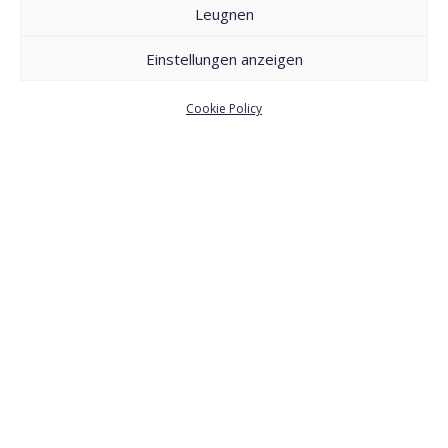
Hier haben wir alle wichtigen
Leugnen
Informationen noch einmal
Einstellungen anzeigen
übersichtlich zusammengefasst.
Cookie Policy
UNSERE FAQS
ZURÜCK ZUR ÜBERSICHT